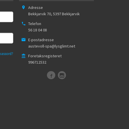
Adresse
Bekkjarvik 70
,
5397
Bekkjarvik
Telefon
56 18 04 08
E-postadresse
austevoll-spa@lysglimt.net
passord?
Foretaksregisteret
996712532