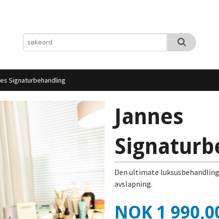
es Signaturbehandling
Jannes
Signaturb
Den ultimate luksusbehandling 
avslapning.
Pris
NOK
1 990,0