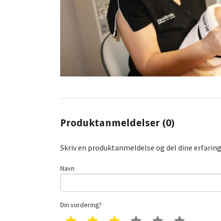
Produktanmeldelser (0)
Skriv en produktanmeldelse og del dine erfarin
Navn
Din vurdering?
1 star
2 star
3 star
4 star
5 star
6 star