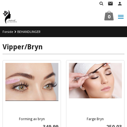
Gå
til
innholdet
0
Forside
BEHANDLINGER
Vipper/Bryn
Forming av bryn
Farge Bryn
inkl.
inkl.
Pris
Pris
349,99
250,03