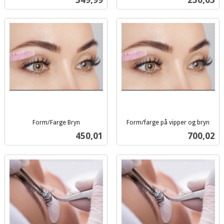
mva.
mva.
Form/Farge Bryn
Form/farge på vipper og bryn
inkl.
inkl.
Pris
Pris
450,01
700,02
mva.
mva.