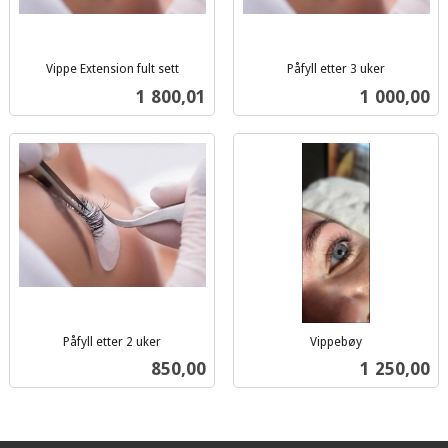
Vippe Extension fult sett
Påfyll etter 3 uker
inkl.
inkl.
Pris
Pris
1 800,01
1 000,00
mva.
mva.
Påfyll etter 2 uker
Vippebøy
inkl.
inkl.
Pris
Pris
850,00
1 250,00
mva.
mva.