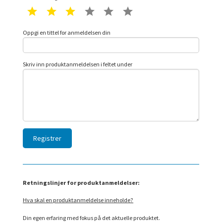
1 star
2 star
3 star
4 star
5 star
6 star
Oppgi en tittel for anmeldelsen din
Skriv inn produktanmeldelsen i feltet under
Retningslinjer for produktanmeldelser:
Hva skal en produktanmeldelse inneholde?
Din egen erfaring med fokus på det aktuelle produktet.