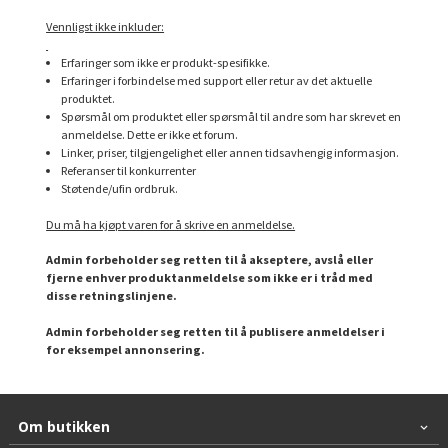
Vennligst ikke inkluder:
Erfaringer som ikke er produkt-spesifikke.
Erfaringer i forbindelse med support eller retur av det aktuelle
produktet.
Spørsmål om produktet eller spørsmål til andre som har skrevet en
anmeldelse. Dette er ikke et forum.
Linker, priser, tilgjengelighet eller annen tidsavhengig informasjon.
Referanser til konkurrenter
Støtende/ufin ordbruk.
Du må ha kjøpt varen for å skrive en anmeldelse.
Admin forbeholder seg retten til å akseptere, avslå eller
fjerne enhver produktanmeldelse som ikke er i tråd med
disse retningslinjene.
Admin forbeholder seg retten til å publisere anmeldelser i
for eksempel annonsering.
Om butikken