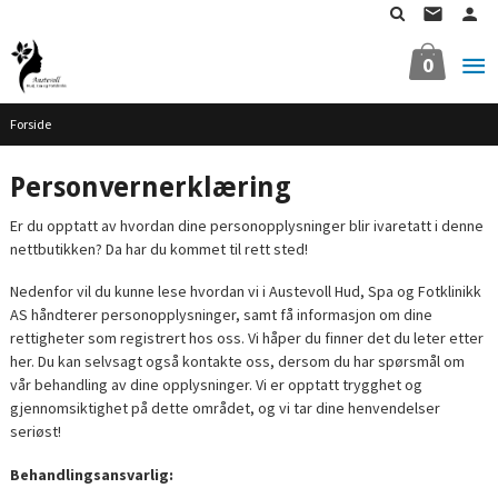
Gå
til
innholdet
0
Forside
Personvernerklæring
Er du opptatt av hvordan dine personopplysninger blir ivaretatt i denne
nettbutikken? Da har du kommet til rett sted!
Nedenfor vil du kunne lese hvordan vi i Austevoll Hud, Spa og Fotklinikk
AS håndterer personopplysninger, samt få informasjon om dine
rettigheter som registrert hos oss. Vi håper du finner det du leter etter
her. Du kan selvsagt også kontakte oss, dersom du har spørsmål om
vår behandling av dine opplysninger. Vi er opptatt trygghet og
gjennomsiktighet på dette området, og vi tar dine henvendelser
seriøst!
Behandlingsansvarlig: