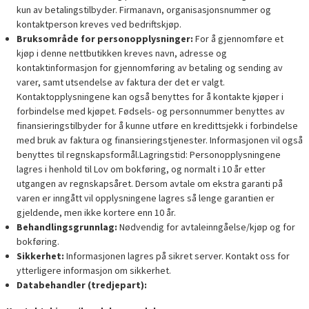
kun av betalingstilbyder. Firmanavn, organisasjonsnummer og
kontaktperson kreves ved bedriftskjøp.
Bruksområde for personopplysninger:
For å gjennomføre et
kjøp i denne nettbutikken kreves navn, adresse og
kontaktinformasjon for gjennomføring av betaling og sending av
varer, samt utsendelse av faktura der det er valgt.
Kontaktopplysningene kan også benyttes for å kontakte kjøper i
forbindelse med kjøpet. Fødsels- og personnummer benyttes av
finansieringstilbyder for å kunne utføre en kredittsjekk i forbindelse
med bruk av faktura og finansieringstjenester. Informasjonen vil også
benyttes til regnskapsformål.Lagringstid: Personopplysningene
lagres i henhold til Lov om bokføring, og normalt i 10 år etter
utgangen av regnskapsåret. Dersom avtale om ekstra garanti på
varen er inngått vil opplysningene lagres så lenge garantien er
gjeldende, men ikke kortere enn 10 år.
Behandlingsgrunnlag:
Nødvendig for avtaleinngåelse/kjøp og for
bokføring.
Sikkerhet:
Informasjonen lagres på sikret server. Kontakt oss for
ytterligere informasjon om sikkerhet.
Databehandler (tredjepart):