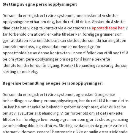
Sletting av egne personopplysninger:
Dersom du er registrert i våre systemer, men ønsker at vi sletter
opplysningene vi har om deg, har du rett til dette. Ønsker du å slette
dine data ber vi deg ta kontakt via e-postadresse
epostadresse her.
Vi
tar forbehold om at det i enkelte tilfeller kan foreligge grunner som
gjør at dataen ikke umiddelbart kan slettes, dersom du har inngått en
kontrakt med oss, og disse dataene er nødvendige for
opprettholdelse av denne kontrakten. I noen tilfeller kan vi bli nødt til å
be om ytterligere opplysninger om deg for å kunne bekrefte
identiteten din før du får tilgang. Kontakt behandlingsansvarlig dersom
sletting er ønskelig.
Begrense behandling av egne personopplysninger:
Dersom du er registrert i våre systemer, og ønsker å begrense
behandlingen av dine personopplysninger, har du rett til å be om dette.
Du kan be om at enkelte behandlingsformer opphører, eller du kan be
om at vi avslutter all behandling. Vi tar forbehold om at det i enkelte
tilfeller kan foreligge lovmessige grunner som gjør at slik begrensning
av behandling ikke kan utføres. Sletting av data kan da gjerne være et
alternativ, dersom generell begrensning ikke er mulig etter gjeldende