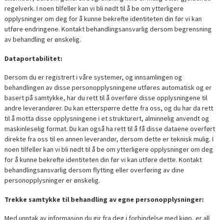
regelverk. I noen tilfeller kan vi bli nødt til å be om ytterligere
opplysninger om deg for å kunne bekrefte identiteten din før vi kan
utføre endringene. Kontakt behandlingsansvarlig dersom begrensning
av behandling er ønskelig.
Dataportabilitet:
Dersom du er registrert i våre systemer, og innsamlingen og
behandlingen av disse personopplysningene utføres automatisk og er
basert på samtykke, har du rett til å overføre disse opplysningene til
andre leverandører. Du kan etterspørre dette fra oss, og du har da rett
til å motta disse opplysningene i et strukturert, alminnelig anvendt og
maskinleselig format. Du kan også ha rett til å få disse dataene overført
direkte fra oss til en annen leverandør, dersom dette er teknisk mulig. I
noen tilfeller kan vi bli nødt til å be om ytterligere opplysninger om deg
for å kunne bekrefte identiteten din før vi kan utføre dette. Kontakt
behandlingsansvarlig dersom flytting eller overføring av dine
personopplysninger er ønskelig.
Trekke samtykke til behandling av egne personopplysninger:
Med unntak av informasjon du gir fra deg i forbindelse med kjøp, er all