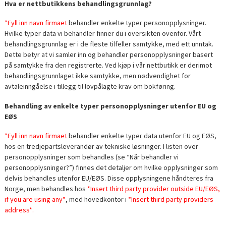
Hva er nettbutikkens behandlingsgrunnlag?
*Fyll inn navn firmaet
behandler enkelte typer personopplysninger.
Hvilke typer data vi behandler finner du i oversikten ovenfor. Vårt
behandlingsgrunnlag er i de fleste tilfeller samtykke, med ett unntak.
Dette betyr at vi samler inn og behandler personopplysninger basert
på samtykke fra den registrerte. Ved kjøp i vår nettbutikk er derimot
behandlingsgrunnlaget ikke samtykke, men nødvendighet for
avtaleinngåelse i tillegg til lovpålagte krav om bokføring.
Behandling av enkelte typer personopplysninger utenfor EU og
EØS
*Fyll inn navn firmaet
behandler enkelte typer data utenfor EU og EØS,
hos en tredjepartsleverandør av tekniske løsninger. I listen over
personopplysninger som behandles (se “Når behandler vi
personopplysninger?”) finnes det detaljer om hvilke opplysninger som
delvis behandles utenfor EU/EØS. Disse opplysningene håndteres fra
Norge, men behandles hos
*Insert third party provider outside EU/EØS,
if you are using any*
, med hovedkontor i
*Insert third party providers
address*.