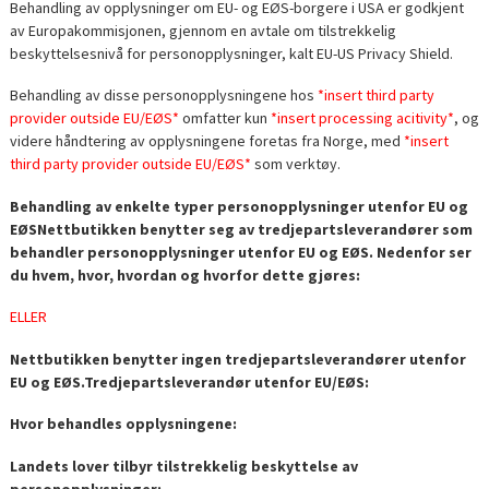
Behandling av opplysninger om EU- og EØS-borgere i USA er godkjent
av Europakommisjonen, gjennom en avtale om tilstrekkelig
beskyttelsesnivå for personopplysninger, kalt EU-US Privacy Shield.
Behandling av disse personopplysningene hos
*insert third party
provider outside EU/EØS*
omfatter kun
*insert processing acitivity*
, og
videre håndtering av opplysningene foretas fra Norge, med
*insert
third party provider outside EU/EØS*
som verktøy.
Behandling av enkelte typer personopplysninger utenfor EU og
EØS
Nettbutikken benytter seg av tredjepartsleverandører som
behandler personopplysninger utenfor EU og EØS. Nedenfor ser
du hvem, hvor, hvordan og hvorfor dette gjøres:
ELLER
Nettbutikken benytter ingen tredjepartsleverandører utenfor
EU og EØS.
Tredjepartsleverandør utenfor EU/EØS:
Hvor behandles opplysningene:
Landets lover tilbyr tilstrekkelig beskyttelse av
personopplysninger: