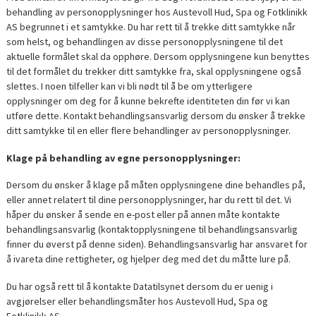
behandling av personopplysninger hos Austevoll Hud, Spa og Fotklinikk
AS begrunnet i et samtykke. Du har rett til å trekke ditt samtykke når
som helst, og behandlingen av disse personopplysningene til det
aktuelle formålet skal da opphøre. Dersom opplysningene kun benyttes
til det formålet du trekker ditt samtykke fra, skal opplysningene også
slettes. I noen tilfeller kan vi bli nødt til å be om ytterligere
opplysninger om deg for å kunne bekrefte identiteten din før vi kan
utføre dette. Kontakt behandlingsansvarlig dersom du ønsker å trekke
ditt samtykke til en eller flere behandlinger av personopplysninger.
Klage på behandling av egne personopplysninger:
Dersom du ønsker å klage på måten opplysningene dine behandles på,
eller annet relatert til dine personopplysninger, har du rett til det. Vi
håper du ønsker å sende en e-post eller på annen måte kontakte
behandlingsansvarlig (kontaktopplysningene til behandlingsansvarlig
finner du øverst på denne siden). Behandlingsansvarlig har ansvaret for
å ivareta dine rettigheter, og hjelper deg med det du måtte lure på.
Du har også rett til å kontakte Datatilsynet dersom du er uenig i
avgjørelser eller behandlingsmåter hos Austevoll Hud, Spa og
Fotklinikk AS