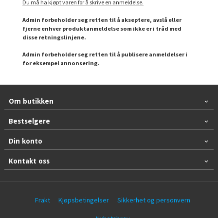
Du må ha kjøpt varen for å skrive en anmeldelse.
Admin forbeholder seg retten til å akseptere, avslå eller
fjerne enhver produktanmeldelse som ikke er i tråd med
disse retningslinjene.
Admin forbeholder seg retten til å publisere anmeldelser i
for eksempel annonsering.
Om butikken
Bestselgere
Din konto
Kontakt oss
Frakt
Kjøpsbetingelser
Sikkerhet og personvern