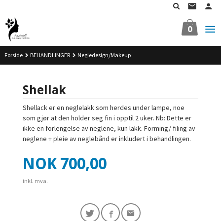
Gå
til
innholdet
0
Forside
BEHANDLINGER
Negledesign/Makeup
Shellak
Shellack er en neglelakk som herdes under lampe, noe
som gjør at den holder seg fin i opptil 2 uker. Nb: Dette er
ikke en forlengelse av neglene, kun lakk. Forming/ filing av
neglene + pleie av neglebånd er inkludert i behandlingen.
Pris
NOK
700,00
inkl. mva.