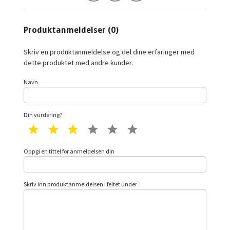
Produktanmeldelser (0)
Skriv en produktanmeldelse og del dine erfaringer med
dette produktet med andre kunder.
Navn
Din vurdering?
1 star
2 star
3 star
4 star
5 star
6 star
Oppgi en tittel for anmeldelsen din
Skriv inn produktanmeldelsen i feltet under