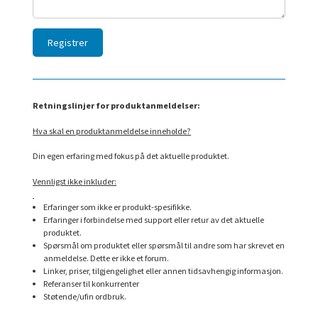
Retningslinjer for produktanmeldelser:
Hva skal en produktanmeldelse inneholde?
Din egen erfaring med fokus på det aktuelle produktet.
Vennligst ikke inkluder:
Erfaringer som ikke er produkt-spesifikke.
Erfaringer i forbindelse med support eller retur av det aktuelle
produktet.
Spørsmål om produktet eller spørsmål til andre som har skrevet en
anmeldelse. Dette er ikke et forum.
Linker, priser, tilgjengelighet eller annen tidsavhengig informasjon.
Referanser til konkurrenter
Støtende/ufin ordbruk.